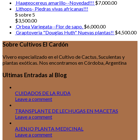
Haageocereus amarillo--Novedad!!!
$
7,000.00
Lithops- Piedras vivas africanas!!!
5
sobre 5
$
3,500.00
Orbea Variegata--Flor de sapo.
$
6,000.00
Graptoveria "Douglas Huth" Nuevas plantas!!
$
4,500.00
Sobre Cultivos El Cardón
Vivero especializado en el Cultivo de Cactus, Suculentas y
plantas exóticas. Nos encontramos en Córdoba, Argentina
Ultimas Entradas al Blog
30
Jul
CUIDADOS DE LA RUDA
Leave a comment
25
Jul
TRANSPLANTE DE LECHUGAS EN MACETAS
Leave a comment
18
Jul
AJENJO PLANTA MEDICINAL
Leave a comment