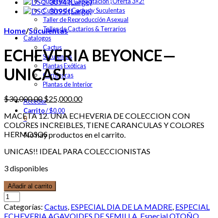
Super Pack Capacitación ¡Oferta 3×2!
Cultivo de Cactus y Suculentas
Taller de Reproducción Asexual
Taller de Cactarios & Terrarios
Home
/
Suculentas
Catalogos
Cactus
ECHEVERIA BEYONCE—
Suculentas
Plantas Exóticas
UNICAS!
Carnívoras
Plantas de Interior
$
30,000.00
$
25,000.00
Acceder
Carrito
/
$
0.00
MACETA 12. UNA ECHEVERIA DE COLECCION CON
0
COLORES INCREIBLES, TIENE CARANCULAS Y COLORES
HERMOSOS
No hay productos en el carrito.
UNICAS!! IDEAL PARA COLECCIONISTAS
3 disponibles
Añadir al carrito
Categorías:
Cactus
,
ESPECIAL DIA DE LA MADRE
,
ESPECIAL
ECHEVERIA AGAVOIDES DE SEMILLA
,
Especial OTOÑO