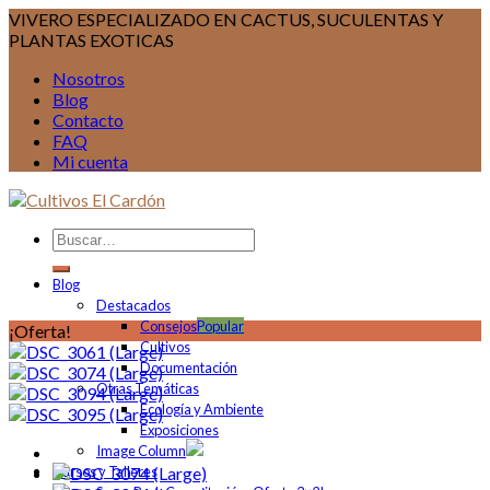
VIVERO ESPECIALIZADO EN CACTUS, SUCULENTAS Y
PLANTAS EXOTICAS
Nosotros
Blog
Contacto
FAQ
Mi cuenta
Blog
Destacados
Consejos
¡Oferta!
Cultivos
Documentación
Otras Temáticas
Ecología y Ambiente
Exposiciones
Image Column
Cursos y Talleres