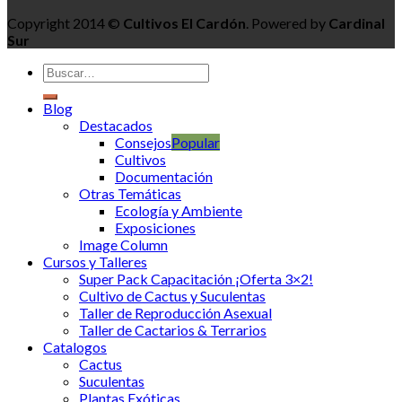
Copyright 2014 ©
Cultivos El Cardón
. Powered by
Cardinal
Sur
Blog
Destacados
Consejos
Cultivos
Documentación
Otras Temáticas
Ecología y Ambiente
Exposiciones
Image Column
Cursos y Talleres
Super Pack Capacitación ¡Oferta 3×2!
Cultivo de Cactus y Suculentas
Taller de Reproducción Asexual
Taller de Cactarios & Terrarios
Catalogos
Cactus
Suculentas
Plantas Exóticas