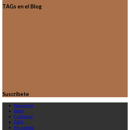
TAGs en el Blog
Cactus
Crasas
Catálogos
Cuidados de
Plantas de Interior
Cultivo de Aromáticas
Cultivos de Cactus y
Cultivos
Suculentas
Cursos y Talleres
Documentación
Ecología y Medio
Ambiente
Escuela de Viveristas
Exposiciones
HUERTAS
Sin categoría
Orquídeas
Técnicas y Secretos
Suculentas
Suscríbete
Nosotros
Blog
Contacto
FAQ
Mi cuenta