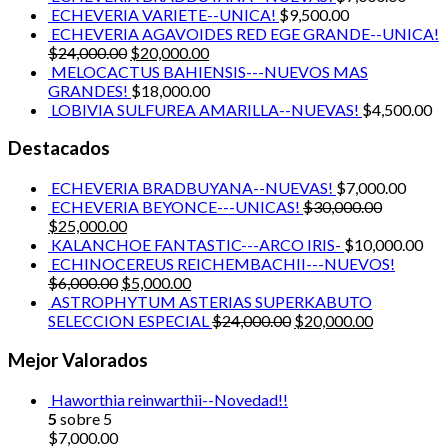
ECHEVERIA VARIETE--UNICA!
$
9,500.00
ECHEVERIA AGAVOIDES RED EGE GRANDE--UNICA!
$
24,000.00
$
20,000.00
MELOCACTUS BAHIENSIS---NUEVOS MAS
GRANDES!
$
18,000.00
LOBIVIA SULFUREA AMARILLA--NUEVAS!
$
4,500.00
Destacados
ECHEVERIA BRADBUYANA--NUEVAS!
$
7,000.00
ECHEVERIA BEYONCE---UNICAS!
$
30,000.00
$
25,000.00
KALANCHOE FANTASTIC---ARCO IRIS-
$
10,000.00
ECHINOCEREUS REICHEMBACHII---NUEVOS!
$
6,000.00
$
5,000.00
ASTROPHYTUM ASTERIAS SUPERKABUTO
SELECCION ESPECIAL
$
24,000.00
$
20,000.00
Mejor Valorados
Haworthia reinwarthii--Novedad!!
5
sobre 5
$
7,000.00