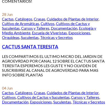
COMENTARIOS!
28
Jun
Cactus
,
Catálogos
,
Crasas
,
Cuidados de Plantas de Interior
,
Cultivo de Aromáticas
,
Cultivos
,
Cultivos de Cactus y
Suculentas
,
Cursos y Talleres
,
Documentación
,
Ecología y
Medio Ambiente
,
Escuela de Viveristas
,
Exposiciones
,
Orquídeas
,
Suculentas
,
Técnicas y Secretos
CACTUS SANTA TERESITA
LES COMPARTIMOS EL ULTIMO MICRO DEL JARDIN DE
AGROEVRDAD POR CANAL 12 SOBRE EL CACTUS SANTA
TERESITA ESPEREMOS LES GUSTE Y NO OLVIDEN DE
SUSCRIBIRSE AL CANAL DE AGROVERDAD PARA MAS
INFO SOBRE PLANTAS
04
Jun
Cactus
,
Catálogos
,
Crasas
,
Cuidados de Plantas de Interior
,
Cultivos
,
Cultivos de Cactus y Suculentas
,
Cursos y Talleres
,
Documentación
,
Exposiciones
,
Suculentas
,
Técnicas y Secretos