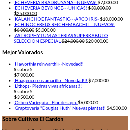
ECHEVERIA BRADBUYANA--NUEVAS!
$
7,000.00
ECHEVERIA BEYONCE---UNICAS!
$
30,000.00
$
25,000.00
KALANCHOE FANTASTIC---ARCO IRIS-
$
10,000.00
ECHINOCEREUS REICHEMBACHII---NUEVOS!
$
6,000.00
$
5,000.00
ASTROPHYTUM ASTERIAS SUPERKABUTO
SELECCION ESPECIAL
$
24,000.00
$
20,000.00
Mejor Valorados
Haworthia reinwarthii--Novedad!!
5
sobre 5
$
7,000.00
Haageocereus amarillo--Novedad!!!
$
7,000.00
Lithops- Piedras vivas africanas!!!
5
sobre 5
$
3,500.00
Orbea Variegata--Flor de sapo.
$
6,000.00
Graptoveria "Douglas Huth" Nuevas plantas!!
$
4,500.00
Sobre Cultivos El Cardón