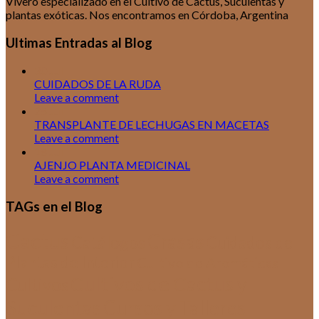
Vivero especializado en el Cultivo de Cactus, Suculentas y
plantas exóticas. Nos encontramos en Córdoba, Argentina
Ultimas Entradas al Blog
30
Jul
CUIDADOS DE LA RUDA
Leave a comment
25
Jul
TRANSPLANTE DE LECHUGAS EN MACETAS
Leave a comment
18
Jul
AJENJO PLANTA MEDICINAL
Leave a comment
TAGs en el Blog
Cactus
Crasas
Catálogos
Cuidados de
Plantas de Interior
Cultivo de Aromáticas
Cultivos de Cactus y
Cultivos
Suculentas
Cursos y Talleres