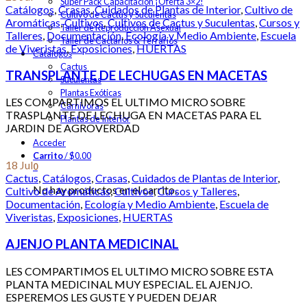
Super Pack Capacitación ¡Oferta 3×2!
Catálogos
,
Crasas
,
Cuidados de Plantas de Interior
,
Cultivo de
Cultivo de Cactus y Suculentas
Aromáticas
,
Cultivos
,
Cultivos de Cactus y Suculentas
,
Cursos y
Taller de Reproducción Asexual
Talleres
,
Documentación
,
Ecología y Medio Ambiente
,
Escuela
Taller de Cactarios & Terrarios
de Viveristas
,
Exposiciones
,
HUERTAS
Catalogos
Cactus
TRANSPLANTE DE LECHUGAS EN MACETAS
Suculentas
Plantas Exóticas
LES COMPARTIMOS EL ULTIMO MICRO SOBRE
Carnívoras
TRASPLANTE DE LECHUGA EN MACETAS PARA EL
Plantas de Interior
JARDIN DE AGROVERDAD
Acceder
Carrito
/
$
0.00
18
Jul
0
Cactus
,
Catálogos
,
Crasas
,
Cuidados de Plantas de Interior
,
No hay productos en el carrito.
Cultivo de Aromáticas
,
Cultivos
,
Cursos y Talleres
,
Documentación
,
Ecología y Medio Ambiente
,
Escuela de
Viveristas
,
Exposiciones
,
HUERTAS
AJENJO PLANTA MEDICINAL
LES COMPARTIMOS EL ULTIMO MICRO SOBRE ESTA
PLANTA MEDICINAL MUY ESPECIAL. EL AJENJO.
ESPEREMOS LES GUSTE Y PUEDEN DEJAR