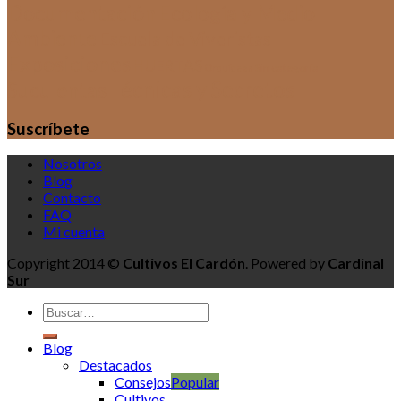
Documentación
Ecología y Medio
Ambiente
Escuela de Viveristas
Exposiciones
HUERTAS
Sin categoría
Orquídeas
Técnicas y Secretos
Suculentas
Suscríbete
Nosotros
Blog
Contacto
FAQ
Mi cuenta
Copyright 2014 ©
Cultivos El Cardón
. Powered by
Cardinal
Sur
Blog
Destacados
Consejos
Cultivos