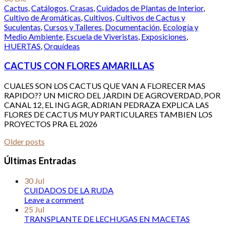
Cactus
,
Catálogos
,
Crasas
,
Cuidados de Plantas de Interior
,
Cultivo de Aromáticas
,
Cultivos
,
Cultivos de Cactus y
Suculentas
,
Cursos y Talleres
,
Documentación
,
Ecología y
Medio Ambiente
,
Escuela de Viveristas
,
Exposiciones
,
HUERTAS
,
Orquídeas
CACTUS CON FLORES AMARILLAS
CUALES SON LOS CACTUS QUE VAN A FLORECER MAS
RAPIDO?? UN MICRO DEL JARDIN DE AGROVERDAD, POR
CANAL 12, EL ING AGR, ADRIAN PEDRAZA EXPLICA LAS
FLORES DE CACTUS MUY PARTICULARES TAMBIEN LOS
PROYECTOS PRA EL 2026
Older posts
Últimas Entradas
30
Jul
CUIDADOS DE LA RUDA
Leave a comment
25
Jul
TRANSPLANTE DE LECHUGAS EN MACETAS