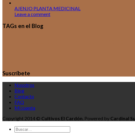
18
Jul
AJENJO PLANTA MEDICINAL
Leave a comment
TAGs en el Blog
Cactus
Crasas
Catálogos
Cuidados de Plan
Cursos y Talleres
Documentación
Ecolog
Técnicas y Secretos
Suscríbete
Nosotros
Blog
Contacto
FAQ
Mi cuenta
Copyright 2014 ©
Cultivos El Cardón
. Powered by
Cardinal S