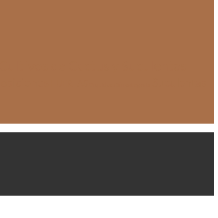
Cultivos de Cactus y Suculentas
osiciones
Suculentas
HUERTAS
Sin categoría
Orquídeas