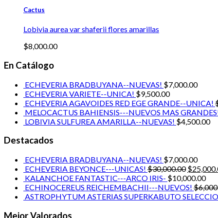
Cactus
Lobivia aurea var shaferii flores amarillas
$
8,000.00
En Catálogo
ECHEVERIA BRADBUYANA--NUEVAS!
$
7,000.00
ECHEVERIA VARIETE--UNICA!
$
9,500.00
ECHEVERIA AGAVOIDES RED EGE GRANDE--UNICA!
MELOCACTUS BAHIENSIS---NUEVOS MAS GRANDES
LOBIVIA SULFUREA AMARILLA--NUEVAS!
$
4,500.00
Destacados
ECHEVERIA BRADBUYANA--NUEVAS!
$
7,000.00
ECHEVERIA BEYONCE---UNICAS!
$
30,000.00
$
25,000
KALANCHOE FANTASTIC---ARCO IRIS-
$
10,000.00
ECHINOCEREUS REICHEMBACHII---NUEVOS!
$
6,000
ASTROPHYTUM ASTERIAS SUPERKABUTO SELECCIO
Mejor Valorados