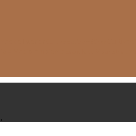
Cultivos
tas de Interior
Cultivo de Aromáticas
Exp
ía y Medio Ambiente
Escuela de Viveristas
ur