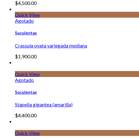
$
4,500.00
Quick View
Agotado
Suculentas
Crassula ovata variegada mediana
$
1,900.00
Quick View
Agotado
Suculentas
Stapelia gigantea (amarilla)
$
4,400.00
Quick View