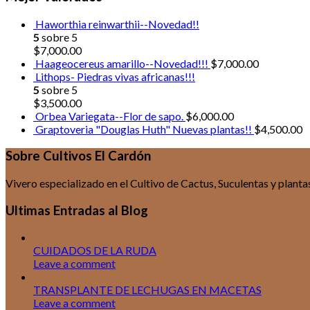
Haworthia reinwarthii--Novedad!!
5
sobre 5
$
7,000.00
Haageocereus amarillo--Novedad!!!
$
7,000.00
Lithops- Piedras vivas africanas!!!
5
sobre 5
$
3,500.00
Orbea Variegata--Flor de sapo.
$
6,000.00
Graptoveria "Douglas Huth" Nuevas plantas!!
$
4,500.00
Sobre Cultivos El Cardón
Vivero especializado en el Cultivo de Cactus, Suculentas y plan
Ultimas Entradas al Blog
30
Jul
CUIDADOS DE LA RUDA
Leave a comment
25
Jul
TRANSPLANTE DE LECHUGAS EN MACETAS
Leave a comment