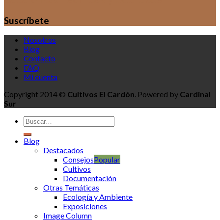
Suscríbete
Nosotros
Blog
Contacto
FAQ
Mi cuenta
Copyright 2014 ©
Cultivos El Cardón
. Powered by
Cardinal
Sur
Blog
Destacados
Consejos
Cultivos
Documentación
Otras Temáticas
Ecología y Ambiente
Exposiciones
Image Column