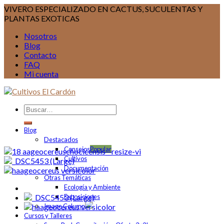
VIVERO ESPECIALIZADO EN CACTUS, SUCULENTAS Y
PLANTAS EXOTICAS
Nosotros
Blog
Contacto
FAQ
Mi cuenta
Blog
Destacados
Consejos
Cultivos
Documentación
Otras Temáticas
Ecología y Ambiente
Exposiciones
Image Column
Cursos y Talleres