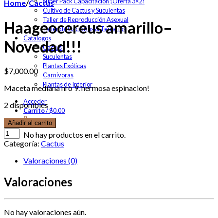
Super Pack Capacitación ¡Oferta 3×2!
Home
/
Cactus
Cultivo de Cactus y Suculentas
Taller de Reproducción Asexual
Haageocereus amarillo–
Taller de Cactarios & Terrarios
Catalogos
Novedad!!!
Cactus
Suculentas
Plantas Exóticas
$
7,000.00
Carnívoras
Plantas de Interior
Maceta mediana nro 9. hermosa espinacion!
Acceder
2 disponibles
Carrito
/
$
0.00
0
Añadir al carrito
No hay productos en el carrito.
Categoría:
Cactus
Valoraciones (0)
Valoraciones
No hay valoraciones aún.