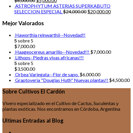
$
6,000.00
$
5,000.00
ASTROPHYTUM ASTERIAS SUPERKABUTO
SELECCION ESPECIAL
$
24,000.00
$
20,000.00
Mejor Valorados
Haworthia reinwarthii--Novedad!!
5
sobre 5
$
7,000.00
Haageocereus amarillo--Novedad!!!
$
7,000.00
Lithops- Piedras vivas africanas!!!
5
sobre 5
$
3,500.00
Orbea Variegata--Flor de sapo.
$
6,000.00
Graptoveria "Douglas Huth" Nuevas plantas!!
$
4,500.00
Sobre Cultivos El Cardón
Vivero especializado en el Cultivo de Cactus, Suculentas y
plantas exóticas. Nos encontramos en Córdoba, Argentina
Ultimas Entradas al Blog
30
Jul