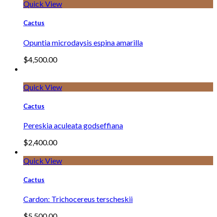
Quick View
Cactus
Opuntia microdaysis espina amarilla
$
4,500.00
Quick View
Cactus
Pereskia aculeata godseffiana
$
2,400.00
Quick View
Cactus
Cardon: Trichocereus terscheskii
$
5,500.00