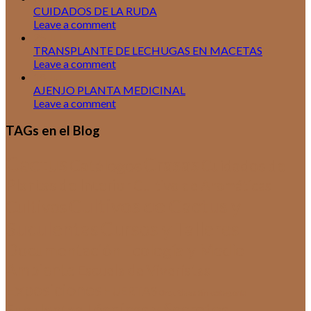
CUIDADOS DE LA RUDA
Leave a comment
25
Jul
TRANSPLANTE DE LECHUGAS EN MACETAS
Leave a comment
18
Jul
AJENJO PLANTA MEDICINAL
Leave a comment
TAGs en el Blog
Cactus
Crasas
Catálogos
Cuidados de
Plantas de Interior
Cultivo de Aromáticas
Cultivos de Cactus y
Cultivos
Suculentas
Cursos y Talleres
Documentación
Ecología y Medio
Ambiente
Escuela de Viveristas
Exposiciones
HUERTAS
Sin categoría
Orquídeas
Técnicas y Secretos
Suculentas