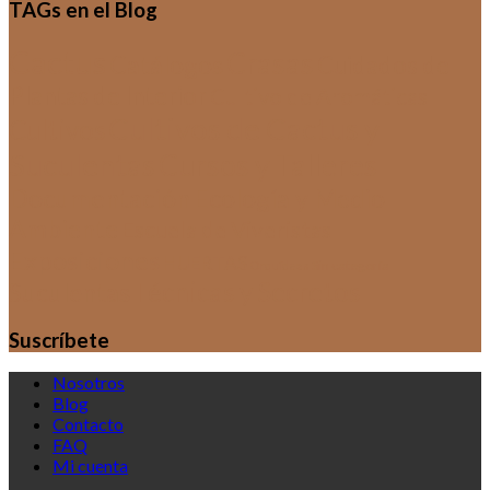
TAGs en el Blog
Cactus
Crasas
Catálogos
Cuidados de
Plantas de Interior
Cultivo de Aromáticas
Cultivos de Cactus y
Cultivos
Suculentas
Cursos y Talleres
Documentación
Ecología y Medio
Ambiente
Escuela de Viveristas
Exposiciones
HUERTAS
Sin categoría
Orquídeas
Técnicas y Secretos
Suculentas
Suscríbete
Nosotros
Blog
Contacto
FAQ
Mi cuenta