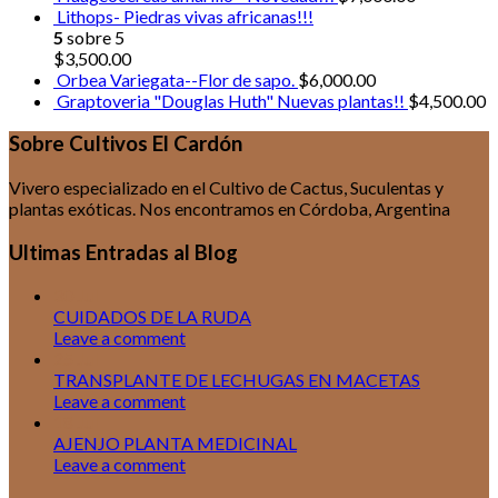
Lithops- Piedras vivas africanas!!!
5
sobre 5
$
3,500.00
Orbea Variegata--Flor de sapo.
$
6,000.00
Graptoveria "Douglas Huth" Nuevas plantas!!
$
4,500.00
Sobre Cultivos El Cardón
Vivero especializado en el Cultivo de Cactus, Suculentas y
plantas exóticas. Nos encontramos en Córdoba, Argentina
Ultimas Entradas al Blog
30
Jul
CUIDADOS DE LA RUDA
Leave a comment
25
Jul
TRANSPLANTE DE LECHUGAS EN MACETAS
Leave a comment
18
Jul
AJENJO PLANTA MEDICINAL
Leave a comment