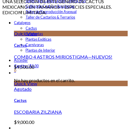
Super Pack Capacitación ¡Oferta 3×2!
UNA SELECCION DE ESTE GENERO DE CACTUS
Cultivo de Cactus y Suculentas
MEXICANO EN TAMAÑOS Y ESPECIES ESPECIALES.
Taller de Reproducción Asexual
EDICION LIMITADA.
Taller de Cactarios & Terrarios
Catalogos
Cactus
Quick View
Suculentas
Plantas Exóticas
Carnívoras
Cactus
Plantas de Interior
COMBO 4 ASTROS MIRIOSTIGMA—NUEVOS!
Acceder
Carrito
/
$
0.00
$
9,500.00
0
No hay productos en el carrito.
Quick View
Agotado
Cactus
ESCOBARIA ZILZIANA
$
9,000.00