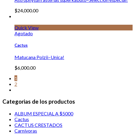
$
24,000.00
Quick View
Agotado
Cactus
Matucana Polzii–Unica!
$
6,000.00
1
2
Categorias de los productos
ALBUM ESPECIAL A $5000
Cactus
CACTUS CRESTADOS
Carnívoras