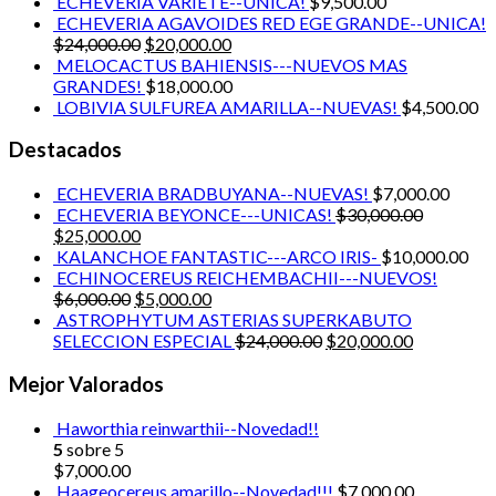
ECHEVERIA VARIETE--UNICA!
$
9,500.00
ECHEVERIA AGAVOIDES RED EGE GRANDE--UNICA!
$
24,000.00
$
20,000.00
MELOCACTUS BAHIENSIS---NUEVOS MAS
GRANDES!
$
18,000.00
LOBIVIA SULFUREA AMARILLA--NUEVAS!
$
4,500.00
Destacados
ECHEVERIA BRADBUYANA--NUEVAS!
$
7,000.00
ECHEVERIA BEYONCE---UNICAS!
$
30,000.00
$
25,000.00
KALANCHOE FANTASTIC---ARCO IRIS-
$
10,000.00
ECHINOCEREUS REICHEMBACHII---NUEVOS!
$
6,000.00
$
5,000.00
ASTROPHYTUM ASTERIAS SUPERKABUTO
SELECCION ESPECIAL
$
24,000.00
$
20,000.00
Mejor Valorados
Haworthia reinwarthii--Novedad!!
5
sobre 5
$
7,000.00
Haageocereus amarillo--Novedad!!!
$
7,000.00