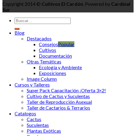
Copyright 2014 ©
Cultivos El Cardón
. Powered by
Cardinal
Sur
Blog
Destacados
Consejos
Cultivos
Documentación
Otras Temáticas
Ecología y Ambiente
Exposiciones
Image Column
Cursos y Talleres
Super Pack Capacitación ¡Oferta 3×2!
Cultivo de Cactus y Suculentas
Taller de Reproducción Asexual
Taller de Cactarios & Terrarios
Catalogos
Cactus
Suculentas
Plantas Exóticas