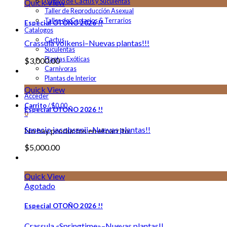
Cultivo de Cactus y Suculentas
Quick View
Taller de Reproducción Asexual
Taller de Cactarios & Terrarios
Especial OTOÑO 2026 !!
Catalogos
Cactus
Crassula volkensi–Nuevas plantas!!!
Suculentas
Plantas Exóticas
$
3,000.00
Carnívoras
Plantas de Interior
Quick View
Acceder
Carrito
/
$
0.00
Especial OTOÑO 2026 !!
0
Senecio jacobsenii–Nuevas plantas!!
No hay productos en el carrito.
$
5,000.00
Quick View
Agotado
Especial OTOÑO 2026 !!
Crassula «Springtime»–Nuevas plantas!!