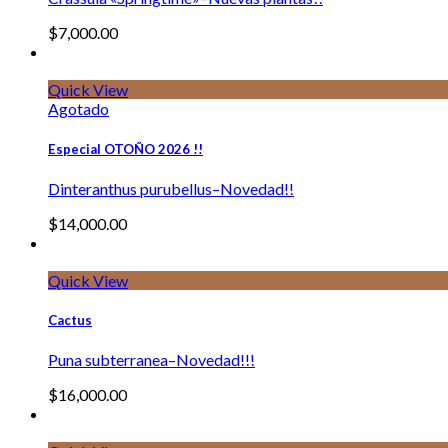
$
7,000.00
Quick View
Agotado
Especial OTOÑO 2026 !!
Dinteranthus purubellus–Novedad!!
$
14,000.00
Quick View
Cactus
Puna subterranea–Novedad!!!
$
16,000.00