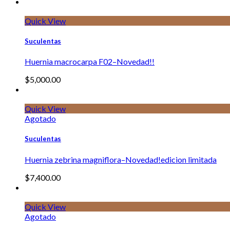
Quick View
Suculentas
Huernia macrocarpa F02–Novedad!!
$
5,000.00
Quick View
Agotado
Suculentas
Huernia zebrina magniflora–Novedad!edicion limitada
$
7,400.00
Quick View
Agotado