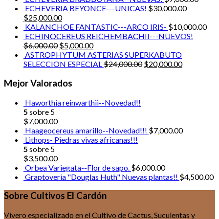
ECHEVERIA BEYONCE---UNICAS!
$
30,000.00
$
25,000.00
KALANCHOE FANTASTIC---ARCO IRIS-
$
10,000.00
ECHINOCEREUS REICHEMBACHII---NUEVOS!
$
6,000.00
$
5,000.00
ASTROPHYTUM ASTERIAS SUPERKABUTO
SELECCION ESPECIAL
$
24,000.00
$
20,000.00
Mejor Valorados
Haworthia reinwarthii--Novedad!!
5
sobre 5
$
7,000.00
Haageocereus amarillo--Novedad!!!
$
7,000.00
Lithops- Piedras vivas africanas!!!
5
sobre 5
$
3,500.00
Orbea Variegata--Flor de sapo.
$
6,000.00
Graptoveria "Douglas Huth" Nuevas plantas!!
$
4,500.00
Sobre Cultivos El Cardón
Vivero especializado en el Cultivo de Cactus, Suculentas y