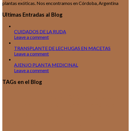
plantas exóticas. Nos encontramos en Córdoba, Argentina
Ultimas Entradas al Blog
30
Jul
CUIDADOS DE LA RUDA
Leave a comment
25
Jul
TRANSPLANTE DE LECHUGAS EN MACETAS
Leave a comment
18
Jul
AJENJO PLANTA MEDICINAL
Leave a comment
TAGs en el Blog
Cactus
Crasas
Catálogos
Cuidados de
Plantas de Interior
Cultivo de Aromáticas
Cultivos de Cactus y
Cultivos
Suculentas
Cursos y Talleres