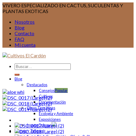
VIVERO ESPECIALIZADO EN CACTUS, SUCULENTAS Y
PLANTAS EXOTICAS
Nosotros
Blog
Contacto
FAQ
Mi cuenta
Blog
Destacados
Consejos
Cultivos
Documentación
Otras Temáticas
Ecología y Ambiente
Exposiciones
Image Column
Cursos y Talleres