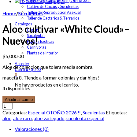
Super Pack Capacitación ¡Oferta 3×2!
Cultivo de Cactus y Suculentas
Taller de Reproducción Asexual
Home
/
Suculentas
Taller de Cactarios & Terrarios
Catalogos
Aloe cultivar «White Cloud»–
Cactus
Suculentas
Nuevos!
Plantas Exóticas
Carnívoras
Plantas de Interior
$
5,000.00
Acceder
Aloe de coleccion que tolera media sombra.
Carrito
/
$
0.00
0
maceta 8. Tiende a formar colonias y dar hijos!
No hay productos en el carrito.
4 disponibles
Añadir al carrito
Categorías:
Especial OTOÑO 2026 !!
,
Suculentas
Etiquetas:
aloe
,
aloe raro
,
aloe variegado
,
suculenta especial
Valoraciones (0)