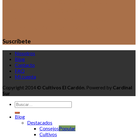
Documentación
Ecología y Medio
Ambiente
Escuela de Viveristas
Exposiciones
HUERTAS
Sin categoría
Orquídeas
Técnicas y Secretos
Suculentas
Suscríbete
Nosotros
Blog
Contacto
FAQ
Mi cuenta
Copyright 2014 ©
Cultivos El Cardón
. Powered by
Cardinal
Sur
Blog
Destacados
Consejos
Cultivos