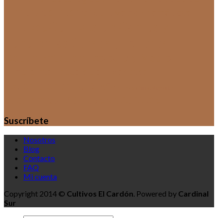
Plantas de Interior
Cultivo de Aromáticas
Cultivos de Cactus y
Cultivos
Suculentas
Cursos y Talleres
Documentación
Ecología y Medio
Ambiente
Escuela de Viveristas
Exposiciones
HUERTAS
Sin categoría
Orquídeas
Técnicas y Secretos
Suculentas
Suscríbete
Nosotros
Blog
Contacto
FAQ
Mi cuenta
Copyright 2014 ©
Cultivos El Cardón
. Powered by
Cardinal
Sur