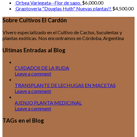
Orbea Variegata--Flor de sapo.
$
6,000.00
Graptoveria "Douglas Huth" Nuevas plantas!!
$
4,500.00
Sobre Cultivos El Cardón
Vivero especializado en el Cultivo de Cactus, Suculentas y
plantas exóticas. Nos encontramos en Córdoba, Argentina
Ultimas Entradas al Blog
30
Jul
CUIDADOS DE LA RUDA
Leave a comment
25
Jul
TRANSPLANTE DE LECHUGAS EN MACETAS
Leave a comment
18
Jul
AJENJO PLANTA MEDICINAL
Leave a comment
TAGs en el Blog
Cactus
Crasas
Catálogos
Cuidados de