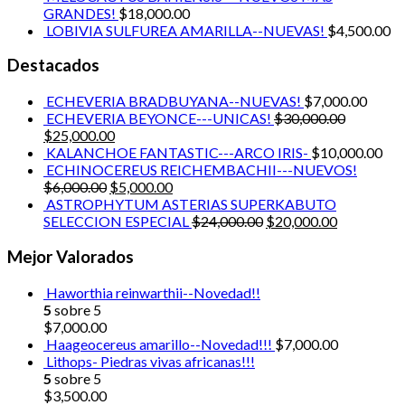
GRANDES!
$
18,000.00
LOBIVIA SULFUREA AMARILLA--NUEVAS!
$
4,500.00
Destacados
ECHEVERIA BRADBUYANA--NUEVAS!
$
7,000.00
ECHEVERIA BEYONCE---UNICAS!
$
30,000.00
$
25,000.00
KALANCHOE FANTASTIC---ARCO IRIS-
$
10,000.00
ECHINOCEREUS REICHEMBACHII---NUEVOS!
$
6,000.00
$
5,000.00
ASTROPHYTUM ASTERIAS SUPERKABUTO
SELECCION ESPECIAL
$
24,000.00
$
20,000.00
Mejor Valorados
Haworthia reinwarthii--Novedad!!
5
sobre 5
$
7,000.00
Haageocereus amarillo--Novedad!!!
$
7,000.00
Lithops- Piedras vivas africanas!!!
5
sobre 5
$
3,500.00