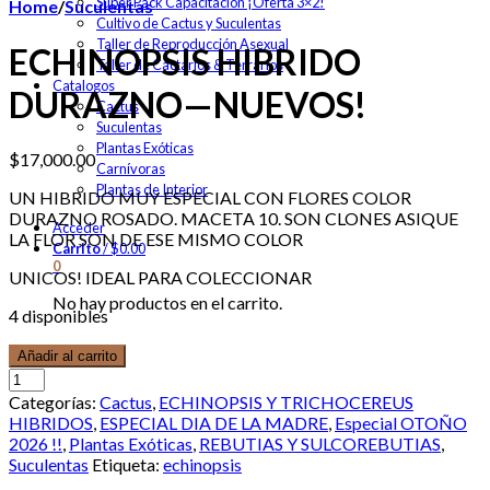
Super Pack Capacitación ¡Oferta 3×2!
Home
/
Suculentas
Cultivo de Cactus y Suculentas
Taller de Reproducción Asexual
ECHINOPSIS HIBRIDO
Taller de Cactarios & Terrarios
Catalogos
DURAZNO—NUEVOS!
Cactus
Suculentas
Plantas Exóticas
$
17,000.00
Carnívoras
Plantas de Interior
UN HIBRIDO MUY ESPECIAL CON FLORES COLOR
DURAZNO ROSADO. MACETA 10. SON CLONES ASIQUE
Acceder
LA FLOR SON DE ESE MISMO COLOR
Carrito
/
$
0.00
0
UNICOS! IDEAL PARA COLECCIONAR
No hay productos en el carrito.
4 disponibles
Añadir al carrito
Categorías:
Cactus
,
ECHINOPSIS Y TRICHOCEREUS
HIBRIDOS
,
ESPECIAL DIA DE LA MADRE
,
Especial OTOÑO
2026 !!
,
Plantas Exóticas
,
REBUTIAS Y SULCOREBUTIAS
,
Suculentas
Etiqueta:
echinopsis