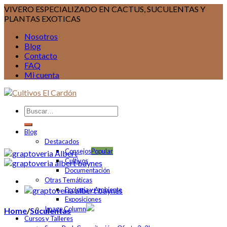
VIVERO ESPECIALIZADO EN CACTUS, SUCULENTAS Y
PLANTAS EXOTICAS
Nosotros
Blog
Contacto
FAQ
Mi cuenta
Blog
Destacados
Consejos
Cultivos
Documentación
Otras Temáticas
Ecología y Ambiente
Exposiciones
Image Column
Home
/
Suculentas
Cursos y Talleres