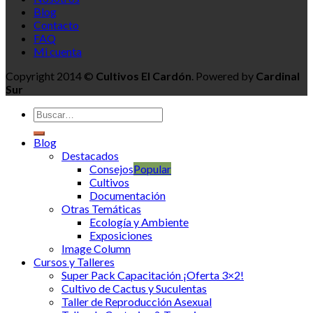
Blog
Contacto
FAQ
Mi cuenta
Copyright 2014 ©
Cultivos El Cardón
. Powered by
Cardinal
Sur
Blog
Destacados
Consejos
Cultivos
Documentación
Otras Temáticas
Ecología y Ambiente
Exposiciones
Image Column
Cursos y Talleres
Super Pack Capacitación ¡Oferta 3×2!
Cultivo de Cactus y Suculentas
Taller de Reproducción Asexual