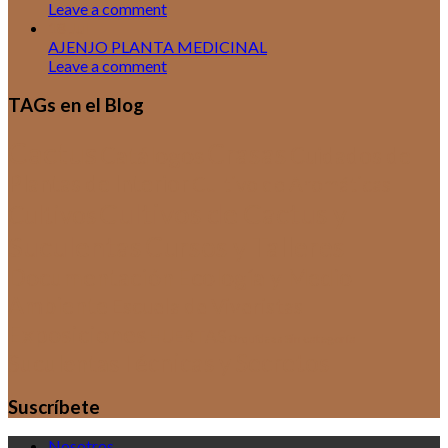
Leave a comment
18
Jul
AJENJO PLANTA MEDICINAL
Leave a comment
TAGs en el Blog
Cactus
Crasas
Catálogos
Cuidados de
Plantas de Interior
Cultivo de Aromáticas
Cultivos de Cactus y
Cultivos
Suculentas
Cursos y Talleres
Documentación
Ecología y Medio
Ambiente
Escuela de Viveristas
Exposiciones
HUERTAS
Sin categoría
Orquídeas
Técnicas y Secretos
Suculentas
Suscríbete
Nosotros