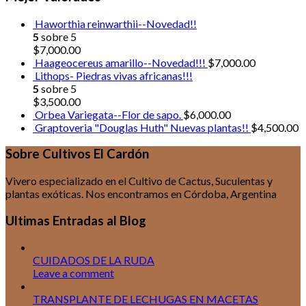
Haworthia reinwarthii--Novedad!!
5
sobre 5
$
7,000.00
Haageocereus amarillo--Novedad!!!
$
7,000.00
Lithops- Piedras vivas africanas!!!
5
sobre 5
$
3,500.00
Orbea Variegata--Flor de sapo.
$
6,000.00
Graptoveria "Douglas Huth" Nuevas plantas!!
$
4,500.00
Sobre Cultivos El Cardón
Vivero especializado en el Cultivo de Cactus, Suculentas y
plantas exóticas. Nos encontramos en Córdoba, Argentina
Ultimas Entradas al Blog
30
Jul
CUIDADOS DE LA RUDA
Leave a comment
25
Jul
TRANSPLANTE DE LECHUGAS EN MACETAS