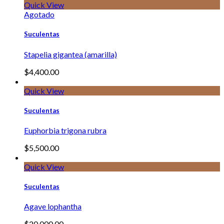
Quick View
Agotado
Suculentas
Stapelia gigantea (amarilla)
$
4,400.00
Quick View
Suculentas
Euphorbia trigona rubra
$
5,500.00
Quick View
Suculentas
Agave lophantha
$
20,000.00