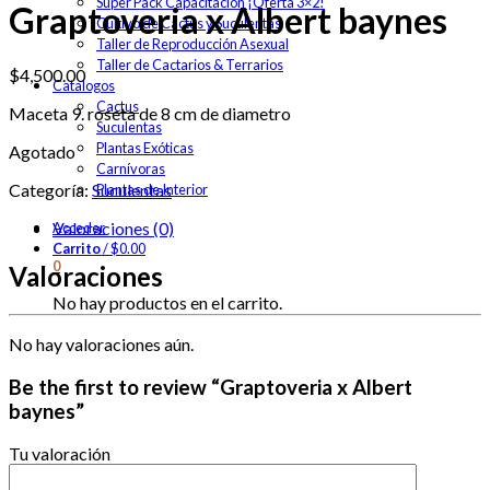
Super Pack Capacitación ¡Oferta 3×2!
Graptoveria x Albert baynes
Cultivo de Cactus y Suculentas
Taller de Reproducción Asexual
Taller de Cactarios & Terrarios
$
4,500.00
Catalogos
Cactus
Maceta 9. roseta de 8 cm de diametro
Suculentas
Plantas Exóticas
Agotado
Carnívoras
Categoría:
Suculentas
Plantas de Interior
Valoraciones (0)
Acceder
Carrito
/
$
0.00
0
Valoraciones
No hay productos en el carrito.
No hay valoraciones aún.
Be the first to review “Graptoveria x Albert
baynes”
Tu valoración