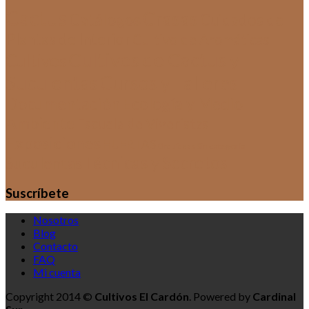
Cactus
Crasas
Catálogos
Cuidados de
Plantas de Interior
Cultivo de Aromáticas
Cultivos de Cactus y
Cultivos
Suculentas
Cursos y Talleres
Documentación
Ecología y Medio
Ambiente
Escuela de Viveristas
Exposiciones
HUERTAS
Sin categoría
Orquídeas
Técnicas y Secretos
Suculentas
Suscríbete
Nosotros
Blog
Contacto
FAQ
Mi cuenta
Copyright 2014 ©
Cultivos El Cardón
. Powered by
Cardinal