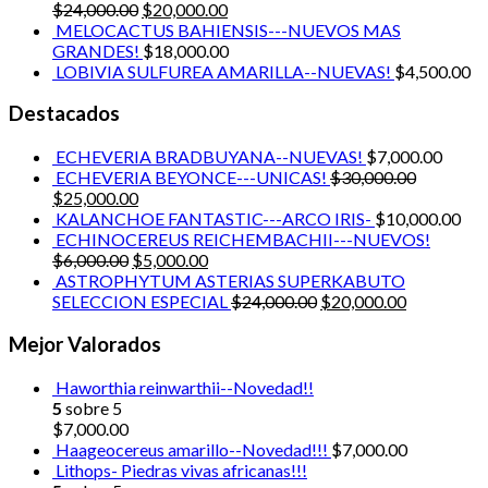
$
24,000.00
$
20,000.00
MELOCACTUS BAHIENSIS---NUEVOS MAS
GRANDES!
$
18,000.00
LOBIVIA SULFUREA AMARILLA--NUEVAS!
$
4,500.00
Destacados
ECHEVERIA BRADBUYANA--NUEVAS!
$
7,000.00
ECHEVERIA BEYONCE---UNICAS!
$
30,000.00
$
25,000.00
KALANCHOE FANTASTIC---ARCO IRIS-
$
10,000.00
ECHINOCEREUS REICHEMBACHII---NUEVOS!
$
6,000.00
$
5,000.00
ASTROPHYTUM ASTERIAS SUPERKABUTO
SELECCION ESPECIAL
$
24,000.00
$
20,000.00
Mejor Valorados
Haworthia reinwarthii--Novedad!!
5
sobre 5
$
7,000.00
Haageocereus amarillo--Novedad!!!
$
7,000.00
Lithops- Piedras vivas africanas!!!