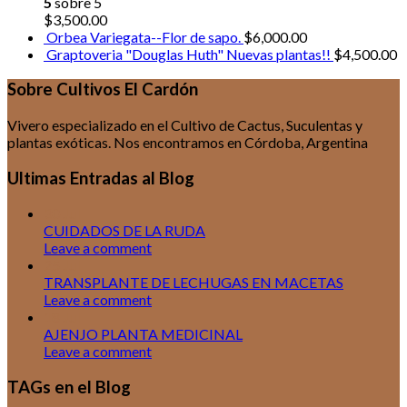
5
sobre 5
$
3,500.00
Orbea Variegata--Flor de sapo.
$
6,000.00
Graptoveria "Douglas Huth" Nuevas plantas!!
$
4,500.00
Sobre Cultivos El Cardón
Vivero especializado en el Cultivo de Cactus, Suculentas y
plantas exóticas. Nos encontramos en Córdoba, Argentina
Ultimas Entradas al Blog
30
Jul
CUIDADOS DE LA RUDA
Leave a comment
25
Jul
TRANSPLANTE DE LECHUGAS EN MACETAS
Leave a comment
18
Jul
AJENJO PLANTA MEDICINAL
Leave a comment
TAGs en el Blog