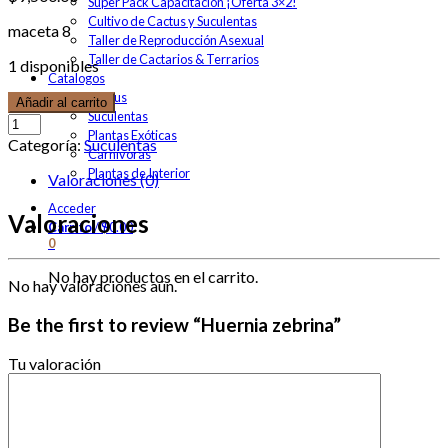
Super Pack Capacitación ¡Oferta 3×2!
Cultivo de Cactus y Suculentas
maceta 8
Taller de Reproducción Asexual
Taller de Cactarios & Terrarios
1 disponibles
Catalogos
Cactus
Añadir al carrito
Suculentas
Plantas Exóticas
Categoría:
Suculentas
Carnívoras
Plantas de Interior
Valoraciones (0)
Acceder
Valoraciones
Carrito
/
$
0.00
0
No hay productos en el carrito.
No hay valoraciones aún.
Be the first to review “Huernia zebrina”
Tu valoración