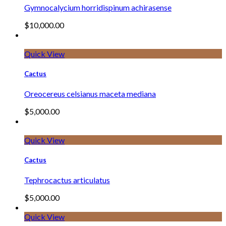
Gymnocalycium horridispinum achirasense
$
10,000.00
Quick View
Cactus
Oreocereus celsianus maceta mediana
$
5,000.00
Quick View
Cactus
Tephrocactus articulatus
$
5,000.00
Quick View