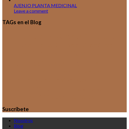
AJENJO PLANTA MEDICINAL
Leave a comment
TAGs en el Blog
Cactus
Crasas
Catálogos
Cuidados de
Plantas de Interior
Cultivo de Aromáticas
Cultivos de Cactus y
Cultivos
Suculentas
Cursos y Talleres
Documentación
Ecología y Medio
Ambiente
Escuela de Viveristas
Exposiciones
HUERTAS
Sin categoría
Orquídeas
Técnicas y Secretos
Suculentas
Suscríbete
Nosotros
Blog