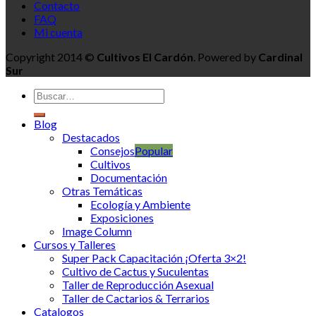
Contacto
FAQ
Mi cuenta
Copyright 2014 ©
Cultivos El Cardón
. Powered by
Cardinal
Sur
Blog
Destacados
Consejos
Cultivos
Documentación
Otras Temáticas
Ecología y Ambiente
Exposiciones
Image Column
Cursos y Talleres
Super Pack Capacitación ¡Oferta 3×2!
Cultivo de Cactus y Suculentas
Taller de Reproducción Asexual
Taller de Cactarios & Terrarios
Catalogos