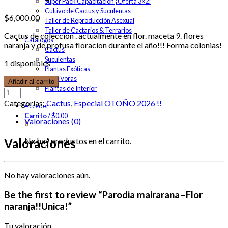
Super Pack Capacitación ¡Oferta 3×2!
Cultivo de Cactus y Suculentas
$
6,000.00
Taller de Reproducción Asexual
Taller de Cactarios & Terrarios
Cactus de coleccion . actualmente en flor. maceta 9. flores
Catalogos
naranja y de profusa floracion durante el año!!! Forma colonias!
Cactus
Suculentas
1 disponibles
Plantas Exóticas
Carnívoras
Añadir al carrito
Plantas de Interior
Categorías:
Cactus
,
Especial OTOÑO 2026 !!
Acceder
Carrito
/
$
0.00
Valoraciones (0)
0
No hay productos en el carrito.
Valoraciones
No hay valoraciones aún.
Be the first to review “Parodia mairarana–Flor
naranja!!Unica!”
Tu valoración