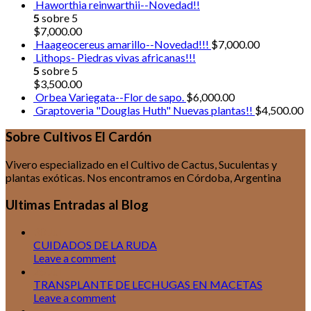
Haworthia reinwarthii--Novedad!!
5
sobre 5
$
7,000.00
Haageocereus amarillo--Novedad!!!
$
7,000.00
Lithops- Piedras vivas africanas!!!
5
sobre 5
$
3,500.00
Orbea Variegata--Flor de sapo.
$
6,000.00
Graptoveria "Douglas Huth" Nuevas plantas!!
$
4,500.00
Sobre Cultivos El Cardón
Vivero especializado en el Cultivo de Cactus, Suculentas y
plantas exóticas. Nos encontramos en Córdoba, Argentina
Ultimas Entradas al Blog
30
Jul
CUIDADOS DE LA RUDA
Leave a comment
25
Jul
TRANSPLANTE DE LECHUGAS EN MACETAS
Leave a comment
18
Jul