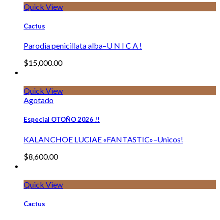
Quick View
Cactus
Parodia penicillata alba–U N I C A !
$
15,000.00
Quick View
Agotado
Especial OTOÑO 2026 !!
KALANCHOE LUCIAE «FANTASTIC»–Unicos!
$
8,600.00
Quick View
Cactus