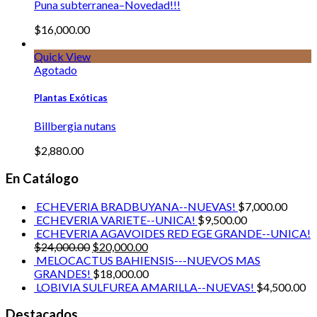
Puna subterranea–Novedad!!!
$
16,000.00
Quick View
Agotado
Plantas Exóticas
Billbergia nutans
$
2,880.00
En Catálogo
ECHEVERIA BRADBUYANA--NUEVAS!
$
7,000.00
ECHEVERIA VARIETE--UNICA!
$
9,500.00
ECHEVERIA AGAVOIDES RED EGE GRANDE--UNICA!
$
24,000.00
$
20,000.00
MELOCACTUS BAHIENSIS---NUEVOS MAS
GRANDES!
$
18,000.00
LOBIVIA SULFUREA AMARILLA--NUEVAS!
$
4,500.00
Destacados