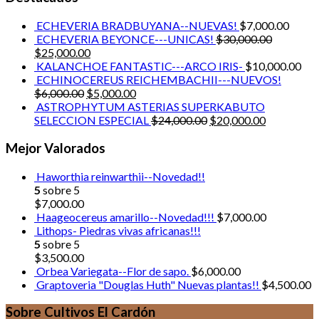
ECHEVERIA BRADBUYANA--NUEVAS!
$
7,000.00
ECHEVERIA BEYONCE---UNICAS!
$
30,000.00
$
25,000.00
KALANCHOE FANTASTIC---ARCO IRIS-
$
10,000.00
ECHINOCEREUS REICHEMBACHII---NUEVOS!
$
6,000.00
$
5,000.00
ASTROPHYTUM ASTERIAS SUPERKABUTO
SELECCION ESPECIAL
$
24,000.00
$
20,000.00
Mejor Valorados
Haworthia reinwarthii--Novedad!!
5
sobre 5
$
7,000.00
Haageocereus amarillo--Novedad!!!
$
7,000.00
Lithops- Piedras vivas africanas!!!
5
sobre 5
$
3,500.00
Orbea Variegata--Flor de sapo.
$
6,000.00
Graptoveria "Douglas Huth" Nuevas plantas!!
$
4,500.00
Sobre Cultivos El Cardón