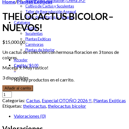
Super Pack Capacitación ¡Oferta 3×2!
Home
/
Plantas Exóticas
Cultivo de Cactus y Suculentas
Taller de Reproducción Asexual
THELOCACTUS BICOLOR–
Taller de Cactarios & Terrarios
Catalogos
NUEVOS!
Cactus
Suculentas
Plantas Exóticas
$
15,000.00
Carnívoras
Plantas de Interior
Un cactus de coleccion con hermosa floracion en 3 tonos de
colores.
Acceder
Carrito
/
$
0.00
Maceta 9. Muy rustico!
0
3 disponibles
No hay productos en el carrito.
Añadir al carrito
Categorías:
Cactus
,
Especial OTOÑO 2026 !!
,
Plantas Exóticas
Etiquetas:
thelocactus
,
thelocactus bicolor
Valoraciones (0)
Valoraciones