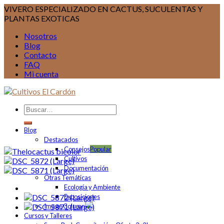
VIVERO ESPECIALIZADO EN CACTUS, SUCULENTAS Y
PLANTAS EXOTICAS
Nosotros
Blog
Contacto
FAQ
Mi cuenta
Blog
Destacados
Consejos
Cultivos
Documentación
Otras Temáticas
Ecología y Ambiente
Exposiciones
Image Column
Cursos y Talleres