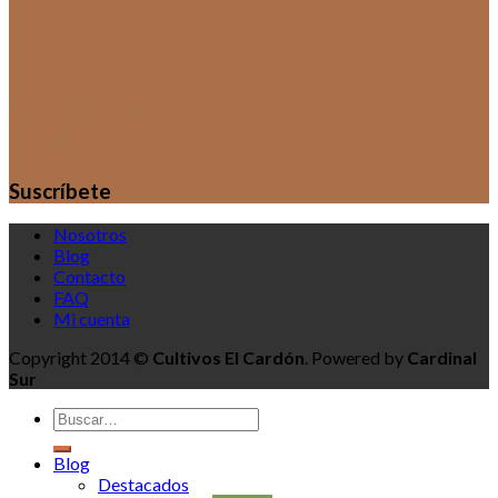
Suculentas
Cursos y Talleres
Documentación
Ecología y Medio
Ambiente
Escuela de Viveristas
Exposiciones
HUERTAS
Sin categoría
Orquídeas
Técnicas y Secretos
Suculentas
Suscríbete
Nosotros
Blog
Contacto
FAQ
Mi cuenta
Copyright 2014 ©
Cultivos El Cardón
. Powered by
Cardinal
Sur
Blog
Destacados