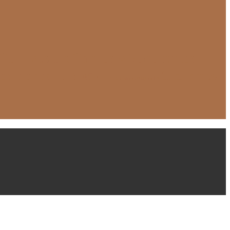
Cultivos de Cactus y Suculentas
osiciones
Suculentas
HUERTAS
Sin categoría
Orquídeas