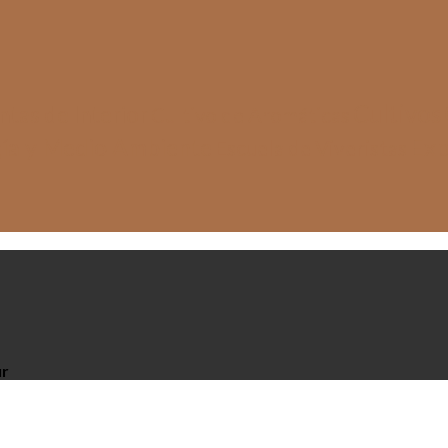
Cultivos
tas de Interior
Cultivo de Aromáticas
Exp
ía y Medio Ambiente
Escuela de Viveristas
ur