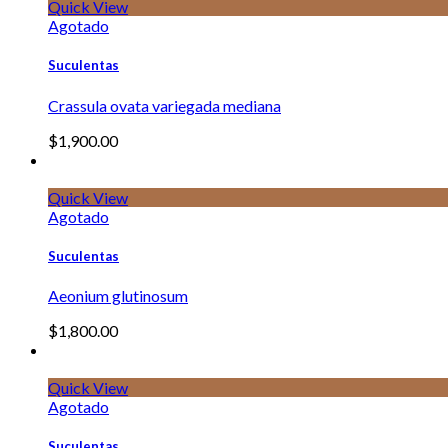
Quick View
Agotado
Suculentas
Crassula ovata variegada mediana
$
1,900.00
Quick View
Agotado
Suculentas
Aeonium glutinosum
$
1,800.00
Quick View
Agotado
Suculentas