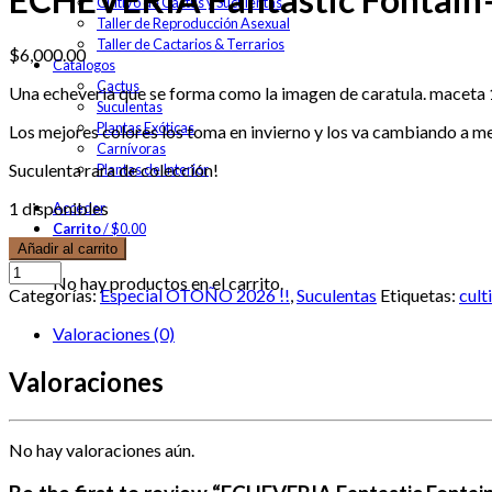
Cultivo de Cactus y Suculentas
Taller de Reproducción Asexual
Taller de Cactarios & Terrarios
$
6,000.00
Catalogos
Cactus
Una echeveria que se forma como la imagen de caratula. maceta 1
Suculentas
Plantas Exóticas
Los mejores colores los toma en invierno y los va cambiando a m
Carnívoras
Suculenta rara de colección!
Plantas de Interior
1 disponibles
Acceder
Carrito
/
$
0.00
0
Añadir al carrito
No hay productos en el carrito.
Categorías:
Especial OTOÑO 2026 !!
,
Suculentas
Etiquetas:
cult
Valoraciones (0)
Valoraciones
No hay valoraciones aún.