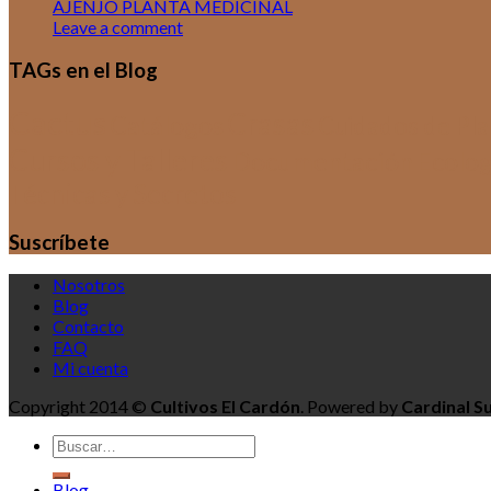
AJENJO PLANTA MEDICINAL
Leave a comment
TAGs en el Blog
Cactus
Crasas
Catálogos
Cuidados de Plan
Cursos y Talleres
Documentación
Ecolog
Técnicas y Secretos
Suscríbete
Nosotros
Blog
Contacto
FAQ
Mi cuenta
Copyright 2014 ©
Cultivos El Cardón
. Powered by
Cardinal S
Blog