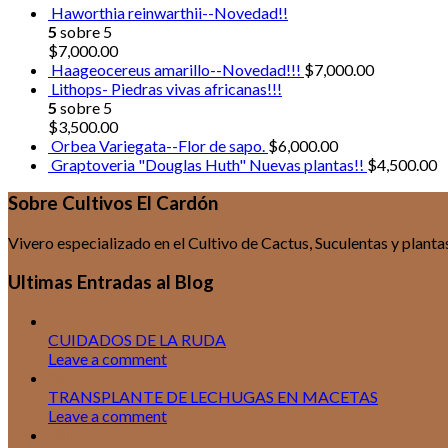
Haworthia reinwarthii--Novedad!!
5
sobre 5
$
7,000.00
Haageocereus amarillo--Novedad!!!
$
7,000.00
Lithops- Piedras vivas africanas!!!
5
sobre 5
$
3,500.00
Orbea Variegata--Flor de sapo.
$
6,000.00
Graptoveria "Douglas Huth" Nuevas plantas!!
$
4,500.00
Sobre Cultivos El Cardón
Vivero especializado en el Cultivo de Cactus, Suculentas y plan
Ultimas Entradas al Blog
30
Jul
CUIDADOS DE LA RUDA
Leave a comment
25
Jul
TRANSPLANTE DE LECHUGAS EN MACETAS
Leave a comment
18
Jul