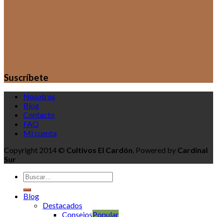
Documentación
Ecología y Medio
Ambiente
Escuela de Viveristas
Exposiciones
HUERTAS
Sin categoría
Orquídeas
Técnicas y Secretos
Suculentas
Suscríbete
Nosotros
Blog
Contacto
FAQ
Mi cuenta
Copyright 2014 ©
Cultivos El Cardón
. Powered by
Cardinal
Sur
Blog
Destacados
Consejos