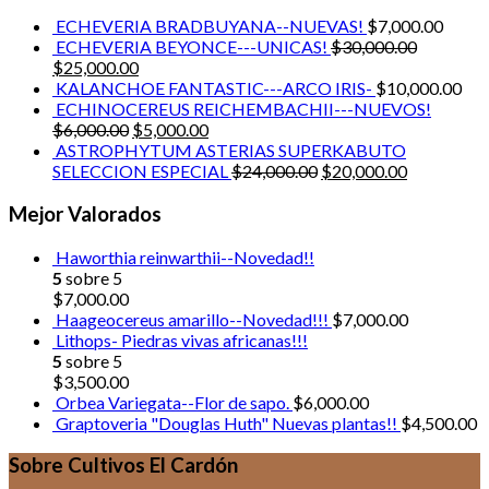
ECHEVERIA BRADBUYANA--NUEVAS!
$
7,000.00
ECHEVERIA BEYONCE---UNICAS!
$
30,000.00
$
25,000.00
KALANCHOE FANTASTIC---ARCO IRIS-
$
10,000.00
ECHINOCEREUS REICHEMBACHII---NUEVOS!
$
6,000.00
$
5,000.00
ASTROPHYTUM ASTERIAS SUPERKABUTO
SELECCION ESPECIAL
$
24,000.00
$
20,000.00
Mejor Valorados
Haworthia reinwarthii--Novedad!!
5
sobre 5
$
7,000.00
Haageocereus amarillo--Novedad!!!
$
7,000.00
Lithops- Piedras vivas africanas!!!
5
sobre 5
$
3,500.00
Orbea Variegata--Flor de sapo.
$
6,000.00
Graptoveria "Douglas Huth" Nuevas plantas!!
$
4,500.00
Sobre Cultivos El Cardón