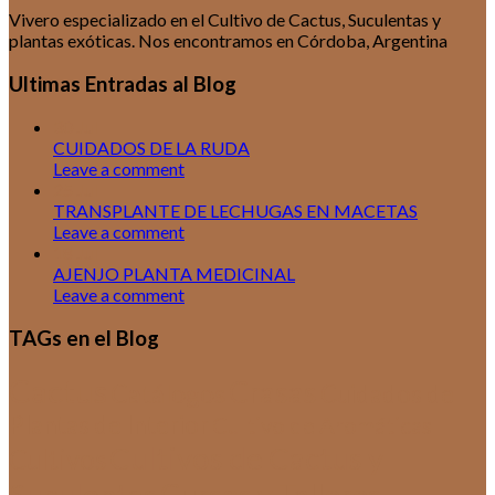
Vivero especializado en el Cultivo de Cactus, Suculentas y
plantas exóticas. Nos encontramos en Córdoba, Argentina
Ultimas Entradas al Blog
30
Jul
CUIDADOS DE LA RUDA
Leave a comment
25
Jul
TRANSPLANTE DE LECHUGAS EN MACETAS
Leave a comment
18
Jul
AJENJO PLANTA MEDICINAL
Leave a comment
TAGs en el Blog
Cactus
Crasas
Catálogos
Cuidados de
Plantas de Interior
Cultivo de Aromáticas
Cultivos de Cactus y
Cultivos
Suculentas
Cursos y Talleres